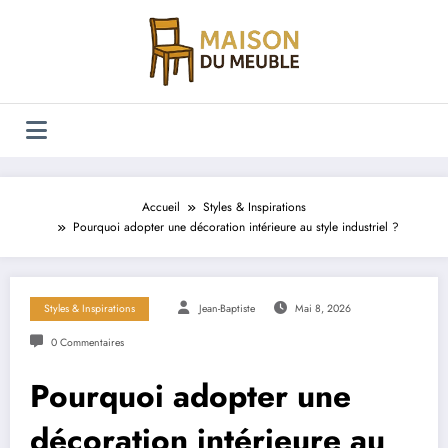
Aller
au
contenu
Accueil
Styles & Inspirations
Pourquoi adopter une décoration intérieure au style industriel ?
Styles & Inspirations
Jean-Baptiste
Mai 8, 2026
0 Commentaires
Pourquoi adopter une
décoration intérieure au